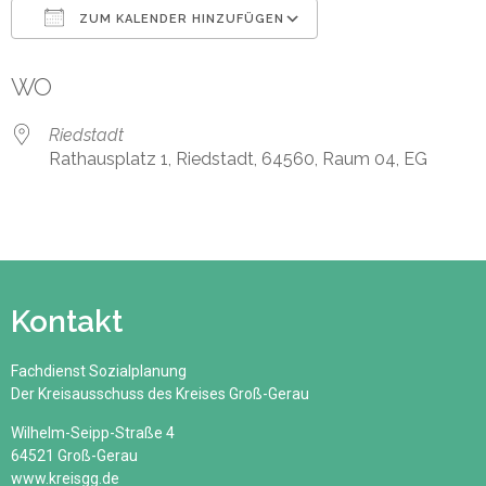
ZUM KALENDER HINZUFÜGEN
ICS herunterladen
Google Kalender
WO
Riedstadt
Rathausplatz 1, Riedstadt, 64560, Raum 04, EG
Kontakt
Fachdienst Sozialplanung
Der Kreisausschuss des Kreises Groß-Gerau
Wilhelm-Seipp-Straße 4
64521 Groß-Gerau
www.kreisgg.de