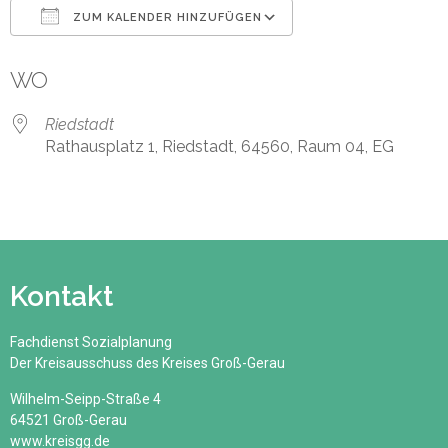
ZUM KALENDER HINZUFÜGEN
ICS herunterladen
Google Kalender
WO
Riedstadt
Rathausplatz 1, Riedstadt, 64560, Raum 04, EG
Kontakt
Fachdienst Sozialplanung
Der Kreisausschuss des Kreises Groß-Gerau
Wilhelm-Seipp-Straße 4
64521 Groß-Gerau
www.kreisgg.de