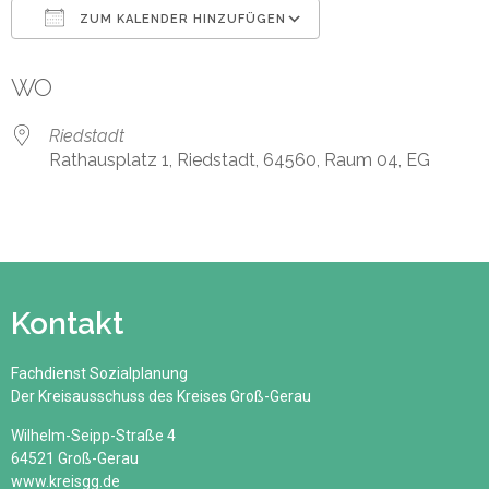
ZUM KALENDER HINZUFÜGEN
ICS herunterladen
Google Kalender
WO
Riedstadt
Rathausplatz 1, Riedstadt, 64560, Raum 04, EG
Kontakt
Fachdienst Sozialplanung
Der Kreisausschuss des Kreises Groß-Gerau
Wilhelm-Seipp-Straße 4
64521 Groß-Gerau
www.kreisgg.de