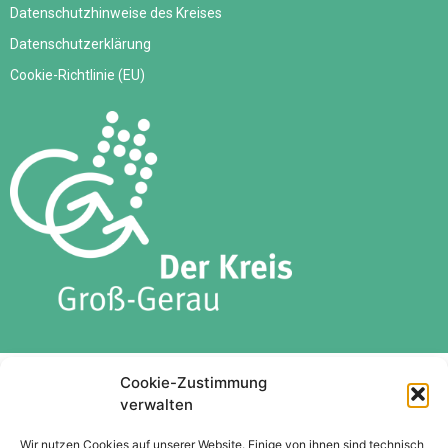
Datenschutzhinweise des Kreises
Datenschutzerklärung
Cookie-Richtlinie (EU)
© 2026
Cookie-Zustimmung
verwalten
Schnittstellenkoordination
Wohnungssicherungsstelle
Wir nutzen Cookies auf unserer Website. Einige von ihnen sind technisch